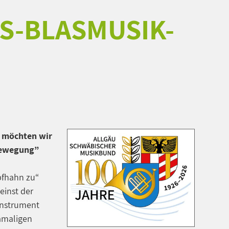
S-BLASMUSIK-
 möchten wir
 Bewegung”
pfhahn zu“
einst der
instrument
damaligen